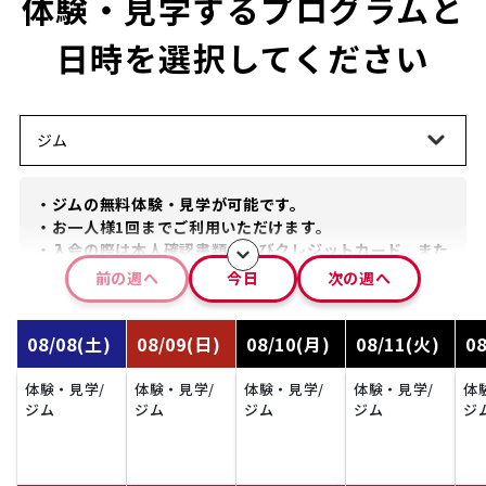
体験・見学するプログラムと
日時を選択してください
・ジムの無料体験・見学が可能です。
・お一人様1回までご利用いただけます。
・入会の際は本人確認書類およびクレジットカード、また
はキャッシュカードが必要です。
前の週へ
今日
次の週へ
・外履き（スポーツシューズ）のままご利用が可能です。
・16歳以上の方が対象です。
08/08
(
土
)
08/09
(
日
)
08/10
(
月
)
08/11
(
火
)
08
体験・見学/
体験・見学/
体験・見学/
体験・見学/
体
ジム
ジム
ジム
ジム
ジ